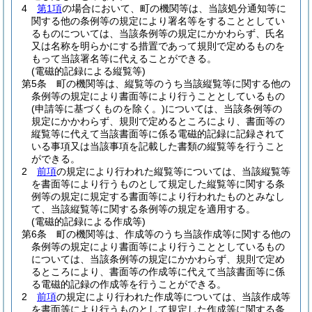
4
第1項
の場合において、町の機関等は、当該処分通知等に
関する他の条例等の規定により署名等をすることとしてい
るものについては、当該条例等の規定にかかわらず、氏名
又は名称を明らかにする措置であって規則で定めるものを
もって当該署名等に代えることができる。
(電磁的記録による縦覧等)
第5条
町の機関等は、縦覧等のうち当該縦覧等に関する他の
条例等の規定により書面等により行うこととしているもの
(申請等に基づくものを除く。)
については、当該条例等の
規定にかかわらず、規則で定めるところにより、書面等の
縦覧等に代えて当該書面等に係る電磁的記録に記録されて
いる事項又は当該事項を記載した書類の縦覧等を行うこと
ができる。
2
前項
の規定により行われた縦覧等については、当該縦覧等
を書面等により行うものとして規定した縦覧等に関する条
例等の規定に規定する書面等により行われたものとみなし
て、当該縦覧等に関する条例等の規定を適用する。
(電磁的記録による作成等)
第6条
町の機関等は、作成等のうち当該作成等に関する他の
条例等の規定により書面等により行うこととしているもの
については、当該条例等の規定にかかわらず、規則で定め
るところにより、書面等の作成等に代えて当該書面等に係
る電磁的記録の作成等を行うことができる。
2
前項
の規定により行われた作成等については、当該作成等
を書面等により行うものとして規定した作成等に関する条