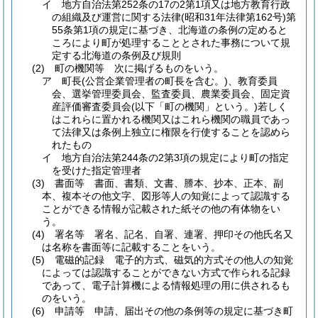
イ
地方自治法第252条の17の2第1項又は地方教育行政
の組織及び運営に関する法律
(昭和31年法律第162号)
第
55条第1項の規定に基づき、北海道の条例の定めると
ころにより町が処理することとされた事務について規
定する北海道の条例及び規則
(2)
町の機関等 次に掲げるものをいう。
ア
町長
(公営企業管理者の町長を含む。)
、教育委員
会、選挙管理委員会、監査委員、農業委員会、固定資
産評価審査委員会
(以下「町の機関」という。)
若しく
はこれらに置かれる機関又はこれら機関の職員であっ
て法律又は条例上独立に権限を行使することを認めら
れたもの
イ
地方自治法第244条の2第3項の規定により町の指定
を受けた指定管理者
(3)
書面等 書面、書類、文書、謄本、抄本、正本、副
本、複本その他文字、図形等人の知覚によって認識する
ことができる情報が記載された紙その他の有体物をい
う。
(4)
署名等 署名、記名、自署、連署、押印その他氏名又
は名称を書面等に記載することをいう。
(5)
電磁的記録 電子的方式、磁気的方式その他人の知覚
によっては認識することができない方式で作られる記録
であって、電子計算機による情報処理の用に供されるも
のをいう。
(6)
申請等 申請、届出その他の条例等の規定に基づき町