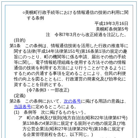
○美幌町行政手続等における情報通信の技術の利用に関
する条例
平成19年3月16日
美幌町条例第5号
注 令和7年3月から改正経過を注記した。
(目的)
第1条
この条例は、情報通信技術を活用した行政の推進等に
関する法律
(平成14年法律第151号)
第16条第1項の規定の趣
旨にのっとり、町の機関等に係る申請、届出その他の手続
等に関し、電子情報処理組織を使用する方法その他の情報
通信の技術を利用する方法により行うことができるように
するための共通する事項を定めることにより、住民の利便
性の向上を図るとともに、行政運営の簡素化及び効率化に
資することを目的とする。
(令7条例3・一部改正)
(定義)
第2条
この条例において、
次の各号
に掲げる用語の意義は、
当該各号
に定めるところによる。
(1)
条例等 次に掲げるものをいう。
ア
町の条例及び規則
(地方自治法
(昭和22年法律第67号)
第138条の4第2項に規定する規則その他の規定及び地
方公営企業法
(昭和27年法律第292号)
第10条に規定す
る企業管理規程を含む。以下同じ。)