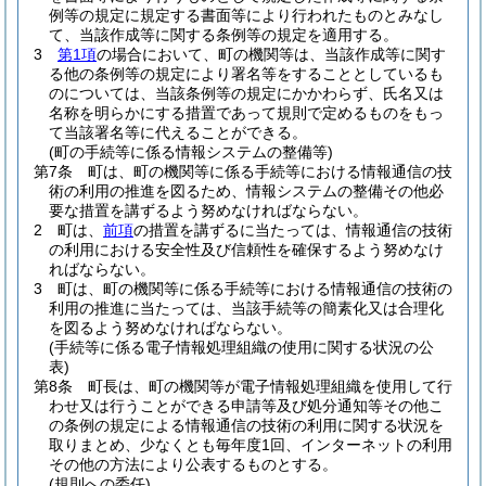
例等の規定に規定する書面等により行われたものとみなし
て、当該作成等に関する条例等の規定を適用する。
3
第1項
の場合において、町の機関等は、当該作成等に関す
る他の条例等の規定により署名等をすることとしているも
のについては、当該条例等の規定にかかわらず、氏名又は
名称を明らかにする措置であって規則で定めるものをもっ
て当該署名等に代えることができる。
(町の手続等に係る情報システムの整備等)
第7条
町は、町の機関等に係る手続等における情報通信の技
術の利用の推進を図るため、情報システムの整備その他必
要な措置を講ずるよう努めなければならない。
2
町は、
前項
の措置を講ずるに当たっては、情報通信の技術
の利用における安全性及び信頼性を確保するよう努めなけ
ればならない。
3
町は、町の機関等に係る手続等における情報通信の技術の
利用の推進に当たっては、当該手続等の簡素化又は合理化
を図るよう努めなければならない。
(手続等に係る電子情報処理組織の使用に関する状況の公
表)
第8条
町長は、町の機関等が電子情報処理組織を使用して行
わせ又は行うことができる申請等及び処分通知等その他こ
の条例の規定による情報通信の技術の利用に関する状況を
取りまとめ、少なくとも毎年度1回、インターネットの利用
その他の方法により公表するものとする。
(規則への委任)