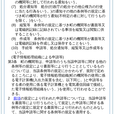
の機関等に対して行われる通知をいう。
(7)
処分通知等 処分
(行政庁の処分その他公権力の行使
に当たる行為をいう。)
の通知その他の条例等の規定に基
づき町の機関等が行う通知
(不特定の者に対して行うもの
を除く。)
をいう。
(8)
縦覧等 条例等の規定に基づき町の機関等が書面等又
は電磁的記録に記録されている事項を縦覧又は閲覧に供
することをいう。
(9)
作成等 条例等の規定に基づき町の機関等が書面等又
は電磁的記録を作成し又は保存することをいう。
(10)
手続等 申請等、処分通知等、縦覧等又は作成等を
いう。
(電子情報処理組織による申請等)
第3条
町の機関等は、申請等のうち当該申請等に関する他の
条例等の規定により書面等により行うこととしているもの
については、当該条例等の規定にかかわらず、規則で定め
るところにより、電子情報処理組織
(町の機関等の使用に係
る電子計算機
(入出力装置を含む。以下同じ。)
と申請等を
する者の使用に係る電子計算機とを電気通信回線で接続し
た電子情報処理組織をいう。)
を使用して行わせることがで
きる。
2
前項
の規定により行われた申請等については、当該申請等
を書面等により行うものとして規定した申請等に関する条
例等の規定に規定する書面等により行われたものとみなし
て、当該申請等に関する条例等の規定を適用する。