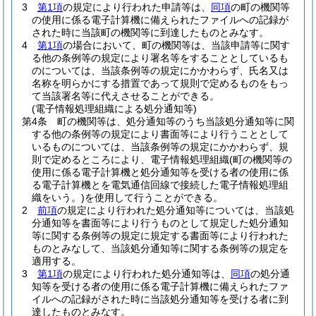
3
第1項
の規定により行われた申請等は、
同項
の町の機関等
の使用に係る電子計算機に備えられたファイルへの記録が
された時に当該町の機関等に到達したものとみなす。
4
第1項
の場合において、町の機関等は、当該申請等に関す
る他の条例等の規定により署名等をすることとしているも
のについては、当該条例等の規定にかかわらず、氏名又は
名称を明らかにする措置であって規則で定めるものをもっ
て当該署名等に代えさせることができる。
(電子情報処理組織による処分通知等)
第4条
町の機関等は、処分通知等のうち当該処分通知等に関
する他の条例等の規定により書面等により行うこととして
いるものについては、当該条例等の規定にかかわらず、規
則で定めるところにより、電子情報処理組織
(町の機関等の
使用に係る電子計算機と処分通知等を受ける者の使用に係
る電子計算機とを電気通信回線で接続した電子情報処理組
織をいう。)
を使用して行うことができる。
2
前項
の規定により行われた処分通知等については、当該処
分通知等を書面等により行うものとして規定した処分通知
等に関する条例等の規定に規定する書面等により行われた
ものとみなして、当該処分通知等に関する条例等の規定を
適用する。
3
第1項
の規定により行われた処分通知等は、
同項
の処分通
知等を受ける者の使用に係る電子計算機に備えられたファ
イルへの記録がされた時に当該処分通知等を受ける者に到
達したものとみなす。