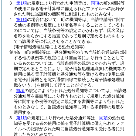
3
第1項
の規定により行われた申請等は、
同項
の町の機関等
の使用に係る電子計算機に備えられたファイルへの記録が
された時に当該町の機関等に到達したものとみなす。
4
第1項
の場合において、町の機関等は、当該申請等に関す
る他の条例等の規定により署名等をすることとしているも
のについては、当該条例等の規定にかかわらず、氏名又は
名称を明らかにする措置であって規則で定めるものをもっ
て当該署名等に代えさせることができる。
(電子情報処理組織による処分通知等)
第4条
町の機関等は、処分通知等のうち当該処分通知等に関
する他の条例等の規定により書面等により行うこととして
いるものについては、当該条例等の規定にかかわらず、規
則で定めるところにより、電子情報処理組織
(町の機関等の
使用に係る電子計算機と処分通知等を受ける者の使用に係
る電子計算機とを電気通信回線で接続した電子情報処理組
織をいう。)
を使用して行うことができる。
2
前項
の規定により行われた処分通知等については、当該処
分通知等を書面等により行うものとして規定した処分通知
等に関する条例等の規定に規定する書面等により行われた
ものとみなして、当該処分通知等に関する条例等の規定を
適用する。
3
第1項
の規定により行われた処分通知等は、
同項
の処分通
知等を受ける者の使用に係る電子計算機に備えられたファ
イルへの記録がされた時に当該処分通知等を受ける者に到
達したものとみなす。