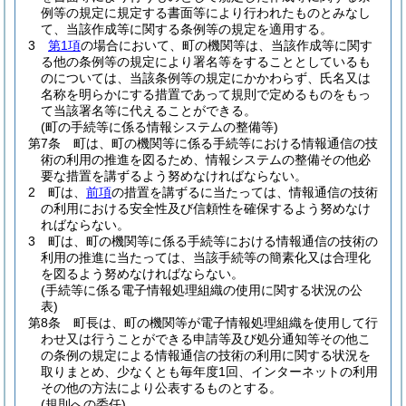
例等の規定に規定する書面等により行われたものとみなし
て、当該作成等に関する条例等の規定を適用する。
3
第1項
の場合において、町の機関等は、当該作成等に関す
る他の条例等の規定により署名等をすることとしているも
のについては、当該条例等の規定にかかわらず、氏名又は
名称を明らかにする措置であって規則で定めるものをもっ
て当該署名等に代えることができる。
(町の手続等に係る情報システムの整備等)
第7条
町は、町の機関等に係る手続等における情報通信の技
術の利用の推進を図るため、情報システムの整備その他必
要な措置を講ずるよう努めなければならない。
2
町は、
前項
の措置を講ずるに当たっては、情報通信の技術
の利用における安全性及び信頼性を確保するよう努めなけ
ればならない。
3
町は、町の機関等に係る手続等における情報通信の技術の
利用の推進に当たっては、当該手続等の簡素化又は合理化
を図るよう努めなければならない。
(手続等に係る電子情報処理組織の使用に関する状況の公
表)
第8条
町長は、町の機関等が電子情報処理組織を使用して行
わせ又は行うことができる申請等及び処分通知等その他こ
の条例の規定による情報通信の技術の利用に関する状況を
取りまとめ、少なくとも毎年度1回、インターネットの利用
その他の方法により公表するものとする。
(規則への委任)