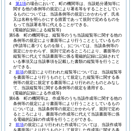
4
第1項
の場合において、町の機関等は、当該処分通知等に
関する他の条例等の規定により署名等をすることとしてい
るものについては、当該条例等の規定にかかわらず、氏名
又は名称を明らかにする措置であって規則で定めるものを
もって当該署名等に代えることができる。
(電磁的記録による縦覧等)
第5条
町の機関等は、縦覧等のうち当該縦覧等に関する他の
条例等の規定により書面等により行うこととしているもの
(申請等に基づくものを除く。)
については、当該条例等の
規定にかかわらず、規則で定めるところにより、書面等の
縦覧等に代えて当該書面等に係る電磁的記録に記録されて
いる事項又は当該事項を記載した書類の縦覧等を行うこと
ができる。
2
前項
の規定により行われた縦覧等については、当該縦覧等
を書面等により行うものとして規定した縦覧等に関する条
例等の規定に規定する書面等により行われたものとみなし
て、当該縦覧等に関する条例等の規定を適用する。
(電磁的記録による作成等)
第6条
町の機関等は、作成等のうち当該作成等に関する他の
条例等の規定により書面等により行うこととしているもの
については、当該条例等の規定にかかわらず、規則で定め
るところにより、書面等の作成等に代えて当該書面等に係
る電磁的記録の作成等を行うことができる。
2
前項
の規定により行われた作成等については、当該作成等
を書面等により行うものとして規定した作成等に関する条