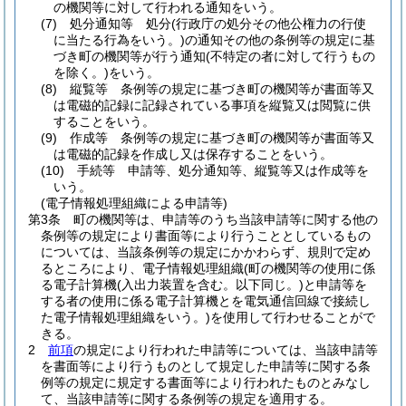
の機関等に対して行われる通知をいう。
(7)
処分通知等 処分
(行政庁の処分その他公権力の行使
に当たる行為をいう。)
の通知その他の条例等の規定に基
づき町の機関等が行う通知
(不特定の者に対して行うもの
を除く。)
をいう。
(8)
縦覧等 条例等の規定に基づき町の機関等が書面等又
は電磁的記録に記録されている事項を縦覧又は閲覧に供
することをいう。
(9)
作成等 条例等の規定に基づき町の機関等が書面等又
は電磁的記録を作成し又は保存することをいう。
(10)
手続等 申請等、処分通知等、縦覧等又は作成等を
いう。
(電子情報処理組織による申請等)
第3条
町の機関等は、申請等のうち当該申請等に関する他の
条例等の規定により書面等により行うこととしているもの
については、当該条例等の規定にかかわらず、規則で定め
るところにより、電子情報処理組織
(町の機関等の使用に係
る電子計算機
(入出力装置を含む。以下同じ。)
と申請等を
する者の使用に係る電子計算機とを電気通信回線で接続し
た電子情報処理組織をいう。)
を使用して行わせることがで
きる。
2
前項
の規定により行われた申請等については、当該申請等
を書面等により行うものとして規定した申請等に関する条
例等の規定に規定する書面等により行われたものとみなし
て、当該申請等に関する条例等の規定を適用する。