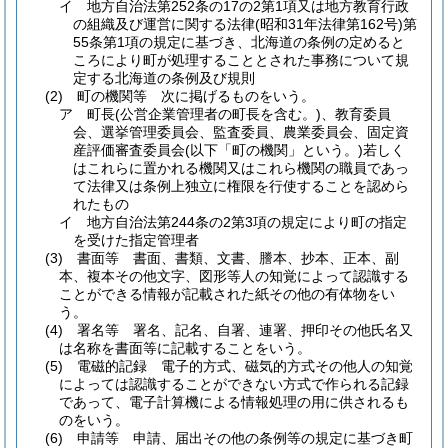
イ
地方自治法第252条の17の2第1項又は地方教育行政
の組織及び運営に関する法律
(昭和31年法律第162号)
第
55条第1項の規定に基づき、北海道の条例の定めると
ころにより町が処理することとされた事務について規
定する北海道の条例及び規則
(2)
町の機関等 次に掲げるものをいう。
ア
町長
(公営企業管理者の町長を含む。)
、教育委員
会、選挙管理委員会、監査委員、農業委員会、固定資
産評価審査委員会
(以下「町の機関」という。)
若しく
はこれらに置かれる機関又はこれら機関の職員であっ
て法律又は条例上独立に権限を行使することを認めら
れたもの
イ
地方自治法第244条の2第3項の規定により町の指定
を受けた指定管理者
(3)
書面等 書面、書類、文書、謄本、抄本、正本、副
本、複本その他文字、図形等人の知覚によって認識する
ことができる情報が記載された紙その他の有体物をい
う。
(4)
署名等 署名、記名、自署、連署、押印その他氏名又
は名称を書面等に記載することをいう。
(5)
電磁的記録 電子的方式、磁気的方式その他人の知覚
によっては認識することができない方式で作られる記録
であって、電子計算機による情報処理の用に供されるも
のをいう。
(6)
申請等 申請、届出その他の条例等の規定に基づき町