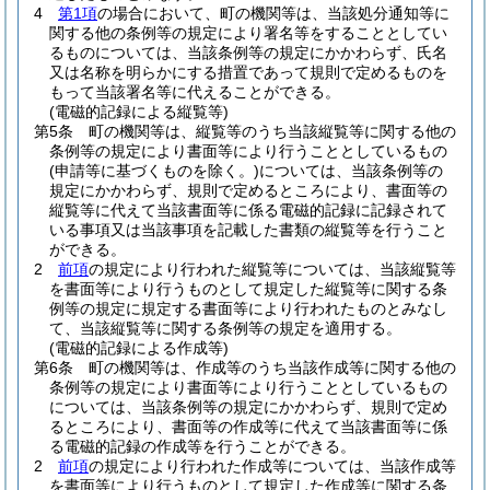
4
第1項
の場合において、町の機関等は、当該処分通知等に
関する他の条例等の規定により署名等をすることとしてい
るものについては、当該条例等の規定にかかわらず、氏名
又は名称を明らかにする措置であって規則で定めるものを
もって当該署名等に代えることができる。
(電磁的記録による縦覧等)
第5条
町の機関等は、縦覧等のうち当該縦覧等に関する他の
条例等の規定により書面等により行うこととしているもの
(申請等に基づくものを除く。)
については、当該条例等の
規定にかかわらず、規則で定めるところにより、書面等の
縦覧等に代えて当該書面等に係る電磁的記録に記録されて
いる事項又は当該事項を記載した書類の縦覧等を行うこと
ができる。
2
前項
の規定により行われた縦覧等については、当該縦覧等
を書面等により行うものとして規定した縦覧等に関する条
例等の規定に規定する書面等により行われたものとみなし
て、当該縦覧等に関する条例等の規定を適用する。
(電磁的記録による作成等)
第6条
町の機関等は、作成等のうち当該作成等に関する他の
条例等の規定により書面等により行うこととしているもの
については、当該条例等の規定にかかわらず、規則で定め
るところにより、書面等の作成等に代えて当該書面等に係
る電磁的記録の作成等を行うことができる。
2
前項
の規定により行われた作成等については、当該作成等
を書面等により行うものとして規定した作成等に関する条