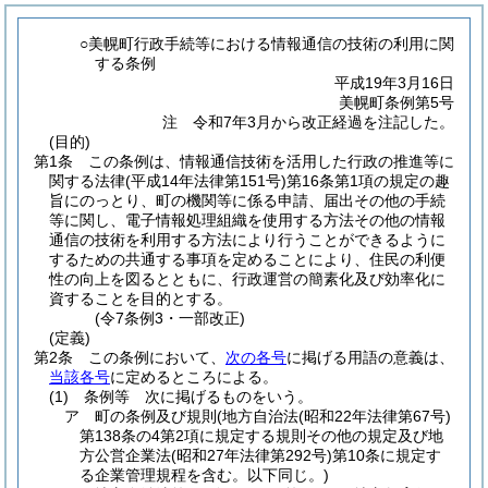
○美幌町行政手続等における情報通信の技術の利用に関
する条例
平成19年3月16日
美幌町条例第5号
注 令和7年3月から改正経過を注記した。
(目的)
第1条
この条例は、情報通信技術を活用した行政の推進等に
関する法律
(平成14年法律第151号)
第16条第1項の規定の趣
旨にのっとり、町の機関等に係る申請、届出その他の手続
等に関し、電子情報処理組織を使用する方法その他の情報
通信の技術を利用する方法により行うことができるように
するための共通する事項を定めることにより、住民の利便
性の向上を図るとともに、行政運営の簡素化及び効率化に
資することを目的とする。
(令7条例3・一部改正)
(定義)
第2条
この条例において、
次の各号
に掲げる用語の意義は、
当該各号
に定めるところによる。
(1)
条例等 次に掲げるものをいう。
ア
町の条例及び規則
(地方自治法
(昭和22年法律第67号)
第138条の4第2項に規定する規則その他の規定及び地
方公営企業法
(昭和27年法律第292号)
第10条に規定す
る企業管理規程を含む。以下同じ。)