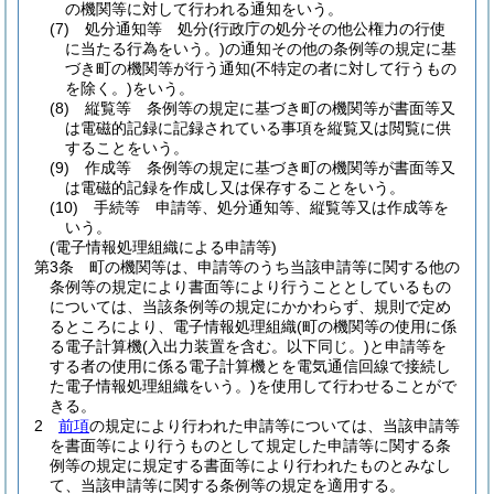
の機関等に対して行われる通知をいう。
(7)
処分通知等 処分
(行政庁の処分その他公権力の行使
に当たる行為をいう。)
の通知その他の条例等の規定に基
づき町の機関等が行う通知
(不特定の者に対して行うもの
を除く。)
をいう。
(8)
縦覧等 条例等の規定に基づき町の機関等が書面等又
は電磁的記録に記録されている事項を縦覧又は閲覧に供
することをいう。
(9)
作成等 条例等の規定に基づき町の機関等が書面等又
は電磁的記録を作成し又は保存することをいう。
(10)
手続等 申請等、処分通知等、縦覧等又は作成等を
いう。
(電子情報処理組織による申請等)
第3条
町の機関等は、申請等のうち当該申請等に関する他の
条例等の規定により書面等により行うこととしているもの
については、当該条例等の規定にかかわらず、規則で定め
るところにより、電子情報処理組織
(町の機関等の使用に係
る電子計算機
(入出力装置を含む。以下同じ。)
と申請等を
する者の使用に係る電子計算機とを電気通信回線で接続し
た電子情報処理組織をいう。)
を使用して行わせることがで
きる。
2
前項
の規定により行われた申請等については、当該申請等
を書面等により行うものとして規定した申請等に関する条
例等の規定に規定する書面等により行われたものとみなし
て、当該申請等に関する条例等の規定を適用する。