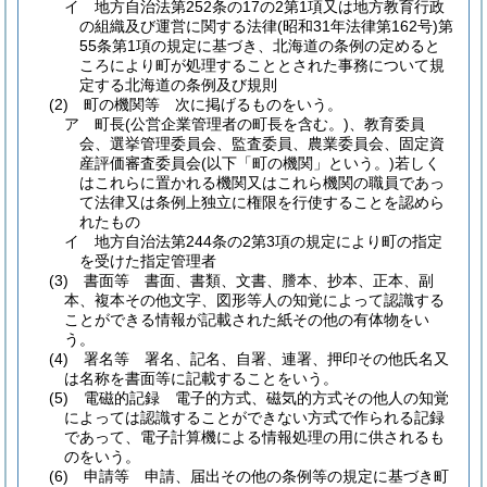
イ
地方自治法第252条の17の2第1項又は地方教育行政
の組織及び運営に関する法律
(昭和31年法律第162号)
第
55条第1項の規定に基づき、北海道の条例の定めると
ころにより町が処理することとされた事務について規
定する北海道の条例及び規則
(2)
町の機関等 次に掲げるものをいう。
ア
町長
(公営企業管理者の町長を含む。)
、教育委員
会、選挙管理委員会、監査委員、農業委員会、固定資
産評価審査委員会
(以下「町の機関」という。)
若しく
はこれらに置かれる機関又はこれら機関の職員であっ
て法律又は条例上独立に権限を行使することを認めら
れたもの
イ
地方自治法第244条の2第3項の規定により町の指定
を受けた指定管理者
(3)
書面等 書面、書類、文書、謄本、抄本、正本、副
本、複本その他文字、図形等人の知覚によって認識する
ことができる情報が記載された紙その他の有体物をい
う。
(4)
署名等 署名、記名、自署、連署、押印その他氏名又
は名称を書面等に記載することをいう。
(5)
電磁的記録 電子的方式、磁気的方式その他人の知覚
によっては認識することができない方式で作られる記録
であって、電子計算機による情報処理の用に供されるも
のをいう。
(6)
申請等 申請、届出その他の条例等の規定に基づき町