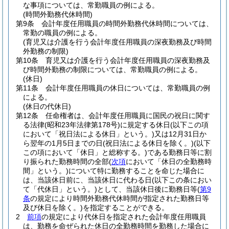
な事項については、常勤職員の例による。
(時間外勤務代休時間)
第9条
会計年度任用職員の時間外勤務代休時間については、
常勤の職員の例による。
(育児又は介護を行う会計年度任用職員の深夜勤務及び時間
外勤務の制限)
第10条
育児又は介護を行う会計年度任用職員の深夜勤務及
び時間外勤務の制限については、常勤職員の例による。
(休日)
第11条
会計年度任用職員の休日については、常勤職員の例
による。
(休日の代休日)
第12条
任命権者は、会計年度任用職員に国民の祝日に関す
る法律
(昭和23年法律第178号)
に規定する休日
(以下この項
において「祝日法による休日」という。)
又は12月31日か
ら翌年の1月5日までの日
(祝日法による休日を除く。)
(以下
この項において「休日」と総称する。)
である勤務日等に割
り振られた勤務時間の全部
(
次項
において「休日の全勤務時
間」という。)
について特に勤務することを命じた場合に
は、当該休日前に、当該休日に代わる日
(以下この条におい
て「代休日」という。)
として、当該休日後に勤務日等
(
第9
条
の規定により時間外勤務代休時間が指定された勤務日等
及び休日を除く。)
を指定することができる。
2
前項
の規定により代休日を指定された会計年度任用職員
は、勤務を命ぜられた休日の全勤務時間を勤務した場合に