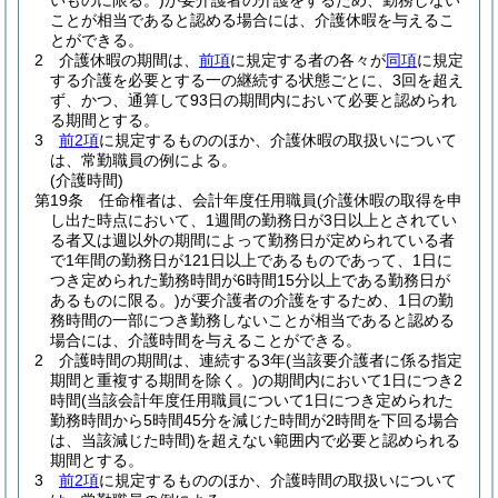
いものに限る。)
が要介護者の介護をするため、勤務しない
ことが相当であると認める場合には、介護休暇を与えるこ
とができる。
2
介護休暇の期間は、
前項
に規定する者の各々が
同項
に規定
する介護を必要とする一の継続する状態ごとに、3回を超え
ず、かつ、通算して93日の期間内において必要と認められ
る期間とする。
3
前2項
に規定するもののほか、介護休暇の取扱いについて
は、常勤職員の例による。
(介護時間)
第19条
任命権者は、会計年度任用職員
(介護休暇の取得を申
し出た時点において、1週間の勤務日が3日以上とされてい
る者又は週以外の期間によって勤務日が定められている者
で1年間の勤務日が121日以上であるものであって、1日に
つき定められた勤務時間が6時間15分以上である勤務日が
あるものに限る。)
が要介護者の介護をするため、1日の勤
務時間の一部につき勤務しないことが相当であると認める
場合には、介護時間を与えることができる。
2
介護時間の期間は、連続する3年
(当該要介護者に係る指定
期間と重複する期間を除く。)
の期間内において1日につき2
時間
(当該会計年度任用職員について1日につき定められた
勤務時間から5時間45分を減じた時間が2時間を下回る場合
は、当該減じた時間)
を超えない範囲内で必要と認められる
期間とする。
3
前2項
に規定するもののほか、介護時間の取扱いについて