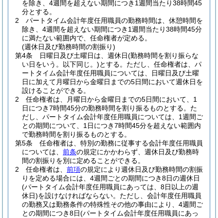
を除き、4週間を超えない期間につき1週間当たり38時間45
分とする。
2
パートタイム会計年度任用職員の勤務時間は、休憩時間を
除き、4週間を超えない期間につき1週間当たり38時間45分
に満たない範囲内で、任命権者が定める。
(週休日及び勤務時間の割振り)
第4条
日曜日及び土曜日は、週休日
(勤務時間を割り振らな
い日をいう。以下同じ。)
とする。
ただし、任命権者は、パ
ートタイム会計年度任用職員については、日曜日及び土曜
日に加えて月曜日から金曜日までの5日間において週休日を
設けることができる。
2
任命権者は、月曜日から金曜日までの5日間において、1
日につき7時間45分の勤務時間を割り振るものとする。
た
だし、パートタイム会計年度任用職員については、1週間ご
との期間について、1日につき7時間45分を超えない範囲内
で勤務時間を割り振るものとする。
第5条
任命権者は、特別の勤務に従事する会計年度任用職員
については、
前条
の規定にかかわらず、週休日及び勤務時
間の割振りを別に定めることができる。
2
任命権者は、
前項
の規定により週休日及び勤務時間の割振
りを定める場合には、4週間ごとの期間につき8日の週休日
(パートタイム会計年度任用職員にあっては、8日以上の週
休日)
を設けなければならない。
ただし、会計年度任用職員
の勤務又は勤務条件の特殊性その他の事由により、4週間ご
との期間につき8日
(パートタイム会計年度任用職員にあっ