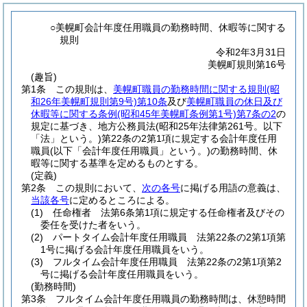
○美幌町会計年度任用職員の勤務時間、休暇等に関する
規則
令和2年3月31日
美幌町規則第16号
(趣旨)
第1条
この規則は、
美幌町職員の勤務時間に関する規則
(昭
和26年美幌町規則第9号)
第10条
及び
美幌町職員の休日及び
休暇等に関する条例
(昭和45年美幌町条例第1号)
第7条の2
の
規定に基づき、地方公務員法
(昭和25年法律第261号。以下
「法」という。)
第22条の2第1項に規定する会計年度任用
職員
(以下「会計年度任用職員」という。)
の勤務時間、休
暇等に関する基準を定めるものとする。
(定義)
第2条
この規則において、
次の各号
に掲げる用語の意義は、
当該各号
に定めるところによる。
(1)
任命権者 法第6条第1項に規定する任命権者及びその
委任を受けた者をいう。
(2)
パートタイム会計年度任用職員 法第22条の2第1項第
1号に掲げる会計年度任用職員をいう。
(3)
フルタイム会計年度任用職員 法第22条の2第1項第2
号に掲げる会計年度任用職員をいう。
(勤務時間)
第3条
フルタイム会計年度任用職員の勤務時間は、休憩時間