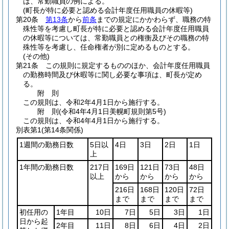
は、常勤職員の例による。
(町長が特に必要と認める会計年度任用職員の休暇等)
第20条
第13条
から
前条
までの規定にかかわらず、職務の特
殊性等を考慮し町長が特に必要と認める会計年度任用職員
の休暇等については、常勤職員との権衡及びその職務の特
殊性等を考慮し、任命権者が別に定めるものとする。
(その他)
第21条
この規則に規定するもののほか、会計年度任用職員
の勤務時間及び休暇等に関し必要な事項は、町長が定め
る。
附
則
この規則は、令和2年4月1日から施行する。
附
則
(令和4年4月1日
美幌町規則第5号)
この規則は、令和4年4月1日から施行する。
別表第1
(第14条関係)
1週間の勤務日数
5日以
4日
3日
2日
1日
上
1年間の勤務日数
217日
169日
121日
73日
48日
以上
から
から
から
から
216日
168日
120日
72日
まで
まで
まで
まで
初任用の
1年目
10日
7日
5日
3日
1日
日から起
2年目
11日
8日
6日
4日
2日