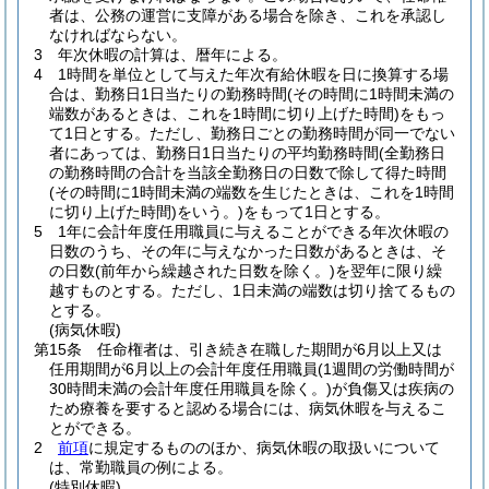
者は、公務の運営に支障がある場合を除き、これを承認し
なければならない。
3
年次休暇の計算は、暦年による。
4
1時間を単位として与えた年次有給休暇を日に換算する場
合は、勤務日1日当たりの勤務時間
(その時間に1時間未満の
端数があるときは、これを1時間に切り上げた時間)
をもっ
て1日とする。
ただし、勤務日ごとの勤務時間が同一でない
者にあっては、勤務日1日当たりの平均勤務時間
(全勤務日
の勤務時間の合計を当該全勤務日の日数で除して得た時間
(その時間に1時間未満の端数を生じたときは、これを1時間
に切り上げた時間)
をいう。)
をもって1日とする。
5
1年に会計年度任用職員に与えることができる年次休暇の
日数のうち、その年に与えなかった日数があるときは、そ
の日数
(前年から繰越された日数を除く。)
を翌年に限り繰
越すものとする。
ただし、1日未満の端数は切り捨てるもの
とする。
(病気休暇)
第15条
任命権者は、引き続き在職した期間が6月以上又は
任用期間が6月以上の会計年度任用職員
(1週間の労働時間が
30時間未満の会計年度任用職員を除く。)
が負傷又は疾病の
ため療養を要すると認める場合には、病気休暇を与えるこ
とができる。
2
前項
に規定するもののほか、病気休暇の取扱いについて
は、常勤職員の例による。
(特別休暇)