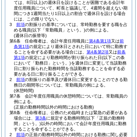
ては、8日以上)
の週休日を設けることが困難である会計年
度任用職員について、町長と協議して、4週間を超えない期
間につき1週間当たり1日以上の割合で週休日を設ける場合
には、この限りでない。
3
前項
の割振りの基準については、常時勤務を要する職を占
める職員
(以下「常勤職員」という。)
の例による。
(週休日の振替等)
第6条
任命権者は、会計年度任用職員に
第4条第1項
又は
前
条第1項
の規定により週休日とされた日において特に勤務す
ることを命ずる必要がある場合には、
第4条第2項
又は
前条
第1項
の規定により勤務時間が割り振られた日
(以下この条
において「勤務日」という。)
を週休日に変更して当該勤務
日に割り振られた勤務時間を当該勤務することを命ずる必
要がある日に割り振ることができる。
2
前項
の割振りの基準及び週休日に変更することのできる勤
務日の期間等については、常勤職員の例による。
(休憩時間)
第7条
会計年度任用職員の休憩時間については、常勤職員の
例による。
(正規の勤務時間以外の時間における勤務)
第8条
任命権者は、公務のため臨時または緊急の必要がある
場合には、
第3条
に規定する勤務時間
(以下「正規の勤務時
間」という。)
以外の時間において会計年度任用職員に勤務
することを命ずることができる。
2
前項
の正規の勤務時間以外の時間における勤務に関し必要