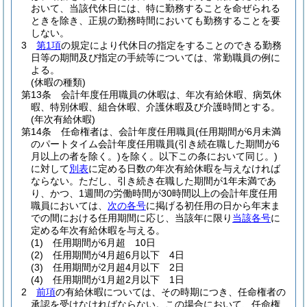
おいて、当該代休日には、特に勤務することを命ぜられる
ときを除き、正規の勤務時間においても勤務することを要
しない。
3
第1項
の規定により代休日の指定をすることのできる勤務
日等の期間及び指定の手続等については、常勤職員の例に
よる。
(休暇の種類)
第13条
会計年度任用職員の休暇は、年次有給休暇、病気休
暇、特別休暇、組合休暇、介護休暇及び介護時間とする。
(年次有給休暇)
第14条
任命権者は、会計年度任用職員
(任用期間が6月未満
のパートタイム会計年度任用職員
(引き続在職した期間が6
月以上の者を除く。)
を除く。以下この条において同じ。)
に対して
別表
に定める日数の年次有給休暇を与えなければ
ならない。
ただし、引き続き在職した期間が1年未満であ
り、かつ、1週間の労働時間が30時間以上の会計年度任用
職員においては、
次の各号
に掲げる初任用の日から年末ま
での間における任用期間に応じ、当該年に限り
当該各号
に
定める年次有給休暇を与える。
(1)
任用期間が6月超 10日
(2)
任用期間が4月超6月以下 4日
(3)
任用期間が2月超4月以下 2日
(4)
任用期間が1月超2月以下 1日
2
前項
の有給休暇については、その時期につき、任命権者の
承認を受けなければならない。
この場合において、任命権