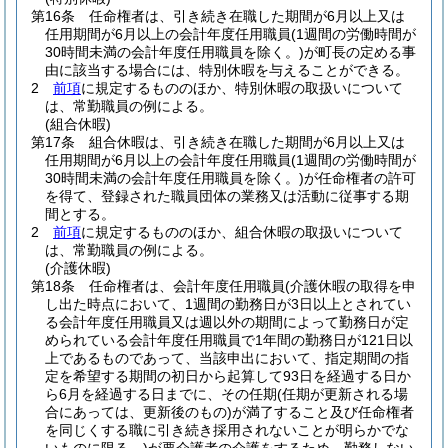
第16条
任命権者は、引き続き在職した期間が6月以上又は
任用期間が6月以上の会計年度任用職員
(1週間の労働時間が
30時間未満の会計年度任用職員を除く。)
が町長の定める事
由に該当する場合には、特別休暇を与えることができる。
2
前項
に規定するもののほか、特別休暇の取扱いについて
は、常勤職員の例による。
(組合休暇)
第17条
組合休暇は、引き続き在職した期間が6月以上又は
任用期間が6月以上の会計年度任用職員
(1週間の労働時間が
30時間未満の会計年度任用職員を除く。)
が任命権者の許可
を得て、登録された職員団体の業務又は活動に従事する期
間とする。
2
前項
に規定するもののほか、組合休暇の取扱いについて
は、常勤職員の例による。
(介護休暇)
第18条
任命権者は、会計年度任用職員
(介護休暇の取得を申
し出た時点において、1週間の勤務日が3日以上とされてい
る会計年度任用職員又は週以外の期間によって勤務日が定
められている会計年度任用職員で1年間の勤務日が121日以
上であるものであって、当該申出において、指定期間の指
定を希望する期間の初日から起算して93日を経過する日か
ら6月を経過する日までに、その任期
(任期が更新される場
合にあっては、更新後のもの)
が満了すること及び任命権者
を同じくする職に引き続き採用されないことが明らかでな