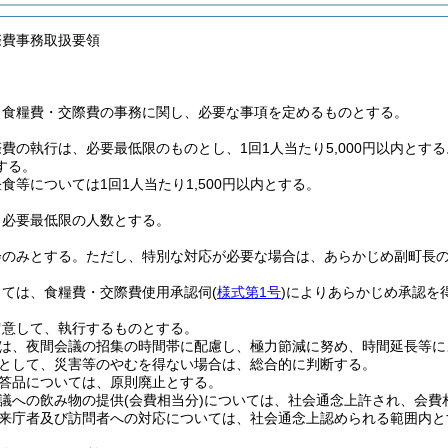
際費事務取扱要領
、食糧費・交際費の事務に関し、必要な事項を定めるものとする。
費の執行は、必要最低限のものとし、1回1人当たり5,000円以内とする
する。
食等については1回1人当たり1,500円以内とする。
、必要最低限の人数とする。
会のみとする。
ただし、特別な対応が必要な場合は、あらかじめ副町長
っては、食糧費・交際費使用承認伺
(
様式第1号
)
によりあらかじめ承認を
留意して、執行するものとする。
は、夜間会議の招集の時間帯に配慮し、極力節減に努め、時間延長等により
として、災害等のやむを得ない場合は、総合的に判断する。
答品については、原則廃止とする。
議への飲み物の提供
(会費相当分)
については、社会通念上許され、会費
来庁者及び訪問者への対応については、社会通念上認められる範囲内と