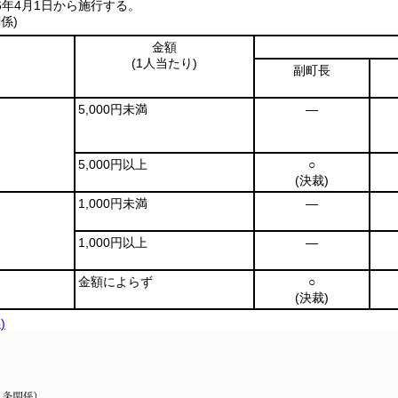
6年4月1日から施行する。
係)
金額
(1人当たり)
副町長
5,000円未満
―
5,000円以上
○
(決裁)
1,000円未満
―
1,000円以上
―
金額によらず
○
(決裁)
)