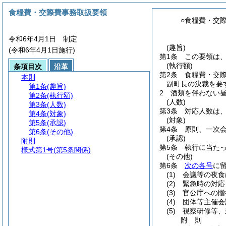
食糧費・交際費事務取扱要領
○食糧費・交
令和6年4月1日 制定
(趣旨)
(令和6年4月1日施行)
第1条
この要領は
(執行額)
条項目次
沿革
第2条
食糧費・交際
本則
副町長の決裁を要
第1条
(趣旨)
2
酒類を伴わない昼
第2条
(執行額)
(人数)
第3条
(人数)
第3条
対応人数は
第4条
(対象)
(対象)
第5条
(承認)
第4条
原則、一次
第6条
(その他)
(承認)
附則
第5条
執行に当た
様式第1号
(第5条関係)
(その他)
第6条
次の各号
に
(1)
会議等の夜食
(2)
緊急時の対応
(3)
官公庁への贈
(4)
団体等主催会
(5)
視察研修等、
附
則