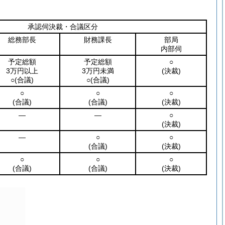
承認伺決裁・合議区分
総務部長
財務課長
部局
内部伺
予定総額
予定総額
○
3万円以上
3万円未満
(決裁)
○
(合議)
○
(合議)
○
○
○
(合議)
(合議)
(決裁)
―
―
○
(決裁)
―
○
○
(合議)
(決裁)
○
○
○
(合議)
(合議)
(決裁)