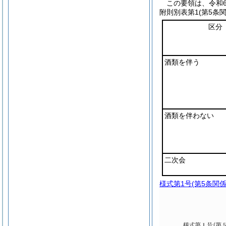
この要領は、令和
附則別表第1
(第5条関
区分
酒類を伴う
酒類を伴わない
二次会
様式第1号
(第5条関係