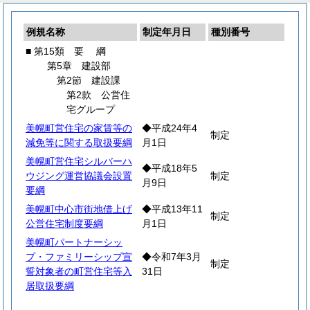
例規名称
制定年月日
種別番号
■ 第15類
要
綱
第5章 建設部
第2節 建設課
第2款 公営住
宅グループ
美幌町営住宅の家賃等の
◆平成24年4
制定
減免等に関する取扱要綱
月1日
美幌町営住宅シルバーハ
◆平成18年5
ウジング運営協議会設置
制定
月9日
要綱
美幌町中心市街地借上げ
◆平成13年11
制定
公営住宅制度要綱
月1日
美幌町パートナーシッ
プ・ファミリーシップ宣
◆令和7年3月
制定
誓対象者の町営住宅等入
31日
居取扱要綱