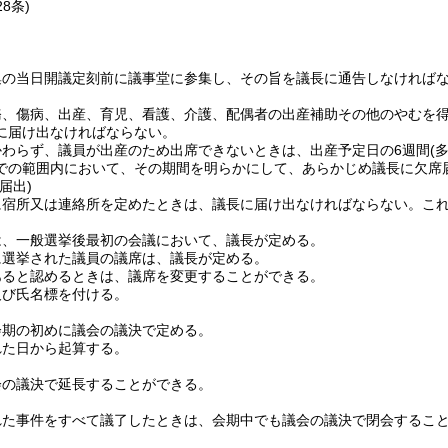
28条)
集の当日開議定刻前に議事堂に参集し、その旨を議長に通告しなければ
務、傷病、出産、育児、看護、介護、配偶者の出産補助その他のやむを
に届け出なければならない。
かわらず、議員が出産のため出席できないときは、出産予定日の6週間
(
での範囲内において、その期間を明らかにして、あらかじめ議長に欠席
届出)
に宿所又は連絡所を定めたときは、議長に届け出なければならない。
こ
は、一般選挙後最初の会議において、議長が定める。
に選挙された議員の議席は、議長が定める。
あると認めるときは、議席を変更することができる。
及び氏名標を付ける。
会期の初めに議会の議決で定める。
れた日から起算する。
会の議決で延長することができる。
れた事件をすべて議了したときは、会期中でも議会の議決で閉会するこ