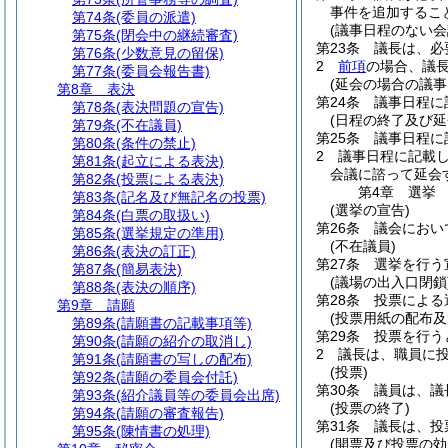
事件を追加するこ
第74条
(委員の派遣)
(議事日程のない会
第75条
(閉会中の継続審査)
第23条
議長は、必
第76条
(少数意見の留保)
2
前項
の場合、議
第77条
(委員会報告書)
(延会の場合の議事
第8章
表決
第24条
議事日程に
第78条
(表決問題の宣告)
(日程の終了及び延
第79条
(不在議員)
第25条
議事日程に
第80条
(条件の禁止)
2
議事日程に記載
第81条
(起立による表決)
会議に諮って延会
第82条
(投票による表決)
第4章
選挙
第83条
(記名及び無記名の投票)
(選挙の宣告)
第84条
(白票の取扱い)
第26条
議会におい
第85条
(選挙規定の準用)
(不在議員)
第86条
(表決の訂正)
第27条
選挙を行う
第87条
(簡易表決)
(議場の出入口閉鎖
第88条
(表決の順序)
第28条
投票による
第9章
請願
(投票用紙の配布及
第89条
(請願書の記載事項等)
第29条
投票を行う
第90条
(請願の紹介の取消し)
2
議長は、職員に
第91条
(請願書の写しの配布)
(投票)
第92条
(請願の委員会付託)
第30条
議員は、議
第93条
(紹介議員等の委員会出席)
(投票の終了)
第94条
(請願の審査報告)
第31条
議長は、投
第95条
(陳情書の処理)
(開票及び投票の効