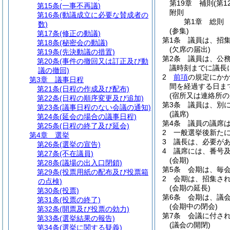
第19章
補則
(第1
第15条
(一事不再議)
附則
第16条
(動議成立に必要な賛成者の
第1章
総則
数)
(参集)
第17条
(修正の動議)
第1条
議員は、招
第18条
(秘密会の動議)
(欠席の届出)
第19条
(先決動議の措置)
第2条
議員は、公
第20条
(事件の撤回又は訂正及び動
議時刻までに議長
議の撤回)
2
前項
の規定にか
第3章
議事日程
間を経過する日ま
第21条
(日程の作成及び配布)
(宿所又は連絡所の
第22条
(日程の順序変更及び追加)
第3条
議員は、別
第23条
(議事日程のない会議の通知)
(議席)
第24条
(延会の場合の議事日程)
第4条
議員の議席
第25条
(日程の終了及び延会)
2
一般選挙後新た
第4章
選挙
3
議長は、必要が
第26条
(選挙の宣告)
4
議席には、番号
第27条
(不在議員)
(会期)
第28条
(議場の出入口閉鎖)
第5条
会期は、毎
第29条
(投票用紙の配布及び投票箱
2
会期は、招集さ
の点検)
(会期の延長)
第30条
(投票)
第6条
会期は、議
第31条
(投票の終了)
(会期中の閉会)
第32条
(開票及び投票の効力)
第7条
会議に付さ
第33条
(選挙結果の報告)
(議会の開閉)
第34条
(選挙に関する疑義)