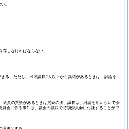
ない。
保存しなければならない。
できる。
ただし、出席議員2人以上から異議があるときは、討論を
、議員の質疑があるときは質疑の後、議長は、討論を用いないで会
委員会に係る事件は、議会の議決で特別委員会に付託することがで
て議題とする。