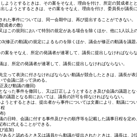
出しようとするときは、その案をそなえ、理由を付け、所定の賛成者と
提出しようとするときは、その案をそなえ、理由を付け、委員長が議長
された事件については、同一会期中は、再び提出することができない。
賛成者の数)
又はこの規則において特別の規定がある場合を除くほか、他に1人以上
の3
(修正の動議)
の規定によるものを除くほか、議会が修正の動議を議題
その案をそなえ、所定の発議者が連署して、議長に提出しなければなら
議は、所定の発議者が連署して、議長に提出しなければならない。
先立って表決に付さなければならない動議が競合したときは、議長が表
いで会議に諮って決める。
正及び動議の撤回)
となった事件を撤回し、又は訂正しようとするとき及び会議の議題とな
議の議題となる前においては、議長の許可を得なければならない。
めようとするときは、提出者から事件については文書により、動議につ
日程
布)
議の日時、会議に付する事件及びその順序等を記載した議事日程を定め
配布に代えることができる。
び追加)
があると認めるとき又は議員から動議が提出されたときは、議長は、討