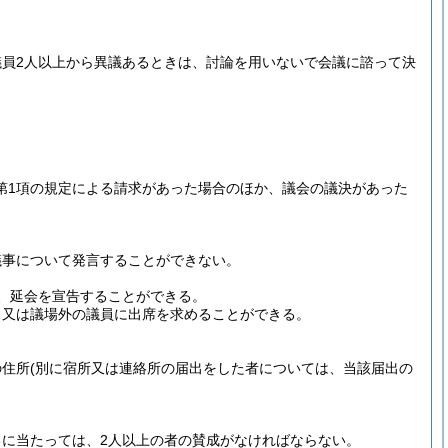
議員2人以上から異議あるときは、討論を用いないで会議に諮って決
第1項の規定による請求があった場合のほか、議会の議決があった
議事について発言することができない。
、延会を宣告することができる。
、又は議場外の議員に出席を求めることができる。
の住所
(別に宿所又は連絡所の届出をした者については、当該届出の
に当たっては、2人以上の者の賛成がなければならない。