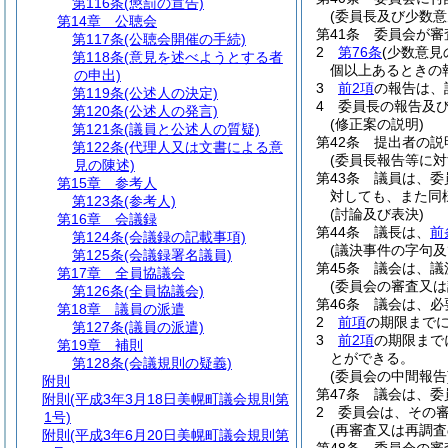
第116条
(懲罰の宣告)
(委員長及び少数意
第14章
公聴会
第41条
委員会が審
第117条
(公聴会開催の手続)
2
第76条
(少数意見
第118条
(意見を述べようとする者
個以上あるときの
の申出)
3
前2項
の報告は、
第119条
(公述人の決定)
4
委員長の報告及
第120条
(公述人の発言)
(修正案の説明)
第121条
(議員と公述人の質疑)
第42条
提出者の説
第122条
(代理人又は文書による意
(委員長報告等に対
見の陳述)
第43条
議員は、委
第15章
参考人
対しても、また同
第123条
(参考人)
(討論及び表決)
第16章
会議録
第44条
議長は、
前
第124条
(会議録の記載事項)
(議決事件の字句及
第125条
(会議録署名議員)
第45条
議会は、議
第17章
全員協議会
(委員会の審査又は
第126条
(全員協議会)
第46条
議会は、必
第18章
議員の派遣
2
前項
の期限まで
第127条
(議員の派遣)
3
前2項
の期限まで
第19章
補則
とができる。
第128条
(会議規則の疑義)
(委員会の中間報告
附則
第47条
議会は、委
附則
(平成3年3月18日美幌町議会規則第
2
委員会は、その
1号)
(再審査又は再調査
附則
(平成3年6月20日美幌町議会規則第