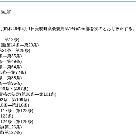
会議規則
(昭和49年4月1日美幌町議会規則第1号)の全部を次のとおり改正する
条―第13条)
動議
(第14条―第20条)
第21条―第25条)
6条―第35条)
6条―第49条)
0条―第64条)
65条―第77条)
8条―第88条)
9条―第95条)
第96条・第97条)
資格の決定
(第98条―第101条)
02条―第109条)
10条―第116条)
第117条―第122条)
123条)
第124条・第125条)
会
(第126条)
遣
(第127条)