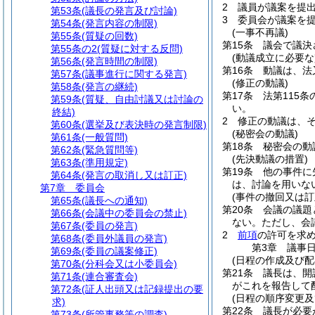
2
議員が議案を提
第53条
(議長の発言及び討論)
3
委員会が議案を
第54条
(発言内容の制限)
(一事不再議)
第55条
(質疑の回数)
第15条
議会で議決
第55条の2
(質疑に対する反問)
(動議成立に必要な
第56条
(発言時間の制限)
第16条
動議は、法
第57条
(議事進行に関する発言)
(修正の動議)
第58条
(発言の継続)
第17条
法第115条
第59条
(質疑、自由討議又は討論の
い。
終結)
2
修正の動議は、
第60条
(選挙及び表決時の発言制限)
(秘密会の動議)
第61条
(一般質問)
第18条
秘密会の動
第62条
(緊急質問等)
(先決動議の措置)
第63条
(準用規定)
第19条
他の事件に
第64条
(発言の取消し又は訂正)
は、討論を用いな
第7章
委員会
(事件の撤回又は訂
第65条
(議長への通知)
第20条
会議の議題
第66条
(会議中の委員会の禁止)
ない。
ただし、会
第67条
(委員の発言)
2
前項
の許可を求
第68条
(委員外議員の発言)
第3章
議事
第69条
(委員の議案修正)
(日程の作成及び配
第70条
(分科会又は小委員会)
第21条
議長は、開
第71条
(連合審査会)
がこれを報告して
第72条
(証人出頭又は記録提出の要
(日程の順序変更及
求)
第22条
議長が必要
第73条
(所管事務等の調査)