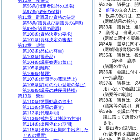
第10章
秘密会
第32条
議長は、開
第96条
(指定者以外の退場)
2
前項
の立会人は
第97条
(秘密の保持)
3
投票の効力は、
第11章
辞職及び資格の決定
(選挙結果の報告)
第98条
(議長及び副議長の辞職)
第33条
議長は、選
第99条
(議員の辞職)
2
議長は、当選人
第100条
(資格決定の要求)
(選挙に関する疑義
第101条
(資格決定の審査)
第34条
選挙に関す
第12章
規律
(選挙関係書類の保
第102条
(品位の尊重)
第35条
議長は、投
第103条
(携帯品)
第5章
議事
第104条
(議事妨害の禁止)
(議題の宣告)
第105条
(離席)
第36条
会議に付す
第106条
(禁煙)
(一括議題)
第107条
(新聞等の閲読禁止)
第37条
議長は、必
第108条
(許可のない登壇の禁止)
用いないで会議に
第109条
(議長の秩序保持権)
(議案等の朗読)
第13章
懲罰
第38条
議長は、必
第110条
(懲罰動議の提出)
(議案等の説明、質
第111条
(懲罰の審査)
第39条
会議に付す
第112条
(代理弁明)
議に諮って所管の
第113条
(戒告又は陳謝の方法)
きる。
第114条
(出席停止の期間)
2
提出者の説明は
第115条
(出席停止期間中出席した
(付託事件を議題と
ときの措置)
第40条
委員会に付