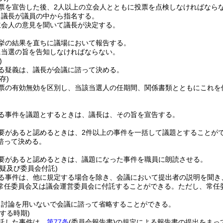
票を宣告した後、2人以上の立会人とともに投票を点検しなければなら
、議長が議員の中から指名する。
立会人の意見を聞いて議長が決定する。
挙の結果を直ちに議場において報告する。
に当選の旨を告知しなければならない。
)
る疑義は、議長が会議に諮って決める。
存)
票の有効無効を区別し、当該当選人の任期間、関係書類とともにこれを
る事件を議題とするときは、議長は、その旨を宣告する。
要があると認めるときは、2件以上の事件を一括して議題とすることが
諮って決める。
要があると認めるときは、議題になった事件を職員に朗読させる。
疑及び委員会付託)
る事件は、他に規定する場合を除き、会議において提出者の説明を聞き
常任委員会又は議会運営委員会に付託することができる。
ただし、常任
、討論を用いないで会議に諮って省略することができる。
する時期)
託した事件は、
第77条
(委員会報告書)
の規定による報告書の提出をまっ