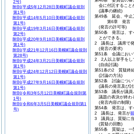
第48条
委員会の審
2号)
会に付託すること
附則
(平成5年12月28日美幌町議会規則
(議事の継続)
第1号)
第49条
延会、中止
附則
(平成14年5月10日美幌町議会規則
第6章
発言
第1号)
(発言の許可等)
附則
(平成19年3月16日美幌町議会規則
第50条
発言は、す
第2号)
とができる。
附則
(平成20年9月18日美幌町議会規則
2
議長は、議席で
第1号)
(発言の要求)
附則
(平成21年12月16日美幌町議会規則
第51条
会議におい
第28号)
2
2人以上挙手を
附則
(平成24年3月21日美幌町議会規則
(自由討議)
第1号)
第51条の2
質疑終
附則
(平成24年12月12日美幌町議会規則
(討論の方法)
第1号)
第52条
討論につい
附則
(平成27年9月16日美幌町議会規則
(議長の発言及び討
第1号)
第53条
議長が議員
附則
(令和3年5月12日美幌町議会規則第
議題の表決が終わ
1号)
(発言内容の制限)
附則
(令和6年3月5日美幌町議会規則第1
第54条
発言は、す
号)
2
議長は、発言が
3
議員は、質疑に
(質疑の回数)
第55条
質疑は、一