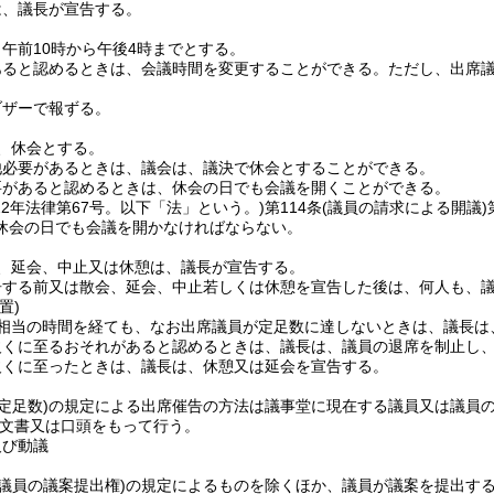
は、議長が宣告する。
午前10時から午後4時までとする。
あると認めるときは、会議時間を変更することができる。
ただし、出席
ブザーで報ずる。
、休会とする。
他必要があるときは、議会は、議決で休会とすることができる。
要があると認めるときは、休会の日でも会議を開くことができる。
22年法律第67号。以下「法」という。)
第114条
(議員の請求による開議)
休会の日でも会議を開かなければならない。
、延会、中止又は休憩は、議長が宣告する。
告する前又は散会、延会、中止若しくは休憩を宣告した後は、何人も、
置)
相当の時間を経ても、なお出席議員が定足数に達しないときは、議長は
欠くに至るおそれがあると認めるときは、議長は、議員の退席を制止し
欠くに至ったときは、議長は、休憩又は延会を宣告する。
(定足数)
の規定による出席催告の方法は議事堂に現在する議員又は議員
文書又は口頭をもって行う。
及び動議
(議員の議案提出権)
の規定によるものを除くほか、議員が議案を提出する