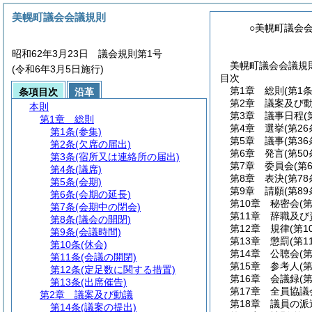
美幌町議会会議規則
○美幌町議会
昭和62年3月23日 議会規則第1号
美幌町議会会議規則
(令和6年3月5日施行)
目次
第1章
総則
(第1
条項目次
沿革
第2章
議案及び
本則
第3章
議事日程
(
第1章
総則
第4章
選挙
(第2
第1条
(参集)
第5章
議事
(第3
第2条
(欠席の届出)
第6章
発言
(第5
第3条
(宿所又は連絡所の届出)
第7章
委員会
(第
第4条
(議席)
第8章
表決
(第7
第5条
(会期)
第9章
請願
(第8
第6条
(会期の延長)
第10章
秘密会
(
第7条
(会期中の閉会)
第11章
辞職及び
第8条
(議会の開閉)
第12章
規律
(第1
第9条
(会議時間)
第13章
懲罰
(第1
第10条
(休会)
第14章
公聴会
(
第11条
(会議の開閉)
第15章
参考人
(第
第12条
(定足数に関する措置)
第16章
会議録
(
第13条
(出席催告)
第17章
全員協議
第2章
議案及び動議
第18章
議員の派
第14条
(議案の提出)