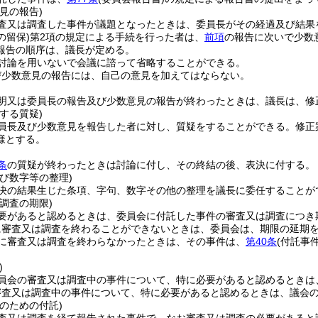
見の報告)
査又は調査した事件が議題となったときは、委員長がその経過及び結果
の留保)
第2項の規定による手続を行った者は、
前項
の報告に次いで少数
報告の順序は、議長が定める。
討論を用いないで会議に諮って省略することができる。
び少数意見の報告には、自己の意見を加えてはならない。
明又は委員長の報告及び少数意見の報告が終わったときは、議長は、修
する質疑)
員長及び少数意見を報告した者に対し、質疑をすることができる。
修正
様とする。
条
の質疑が終わったときは討論に付し、その終結の後、表決に付する。
び数字等の整理)
決の結果生じた条項、字句、数字その他の整理を議長に委任することが
調査の期限)
要があると認めるときは、委員会に付託した事件の審査又は調査につき
に審査又は調査を終わることができないときは、委員会は、期限の延期
に審査又は調査を終わらなかったときは、その事件は、
第40条
(付託事
)
員会の審査又は調査中の事件について、特に必要があると認めるときは
審査又は調査中の事件について、特に必要があると認めるときは、議会
のための付託)