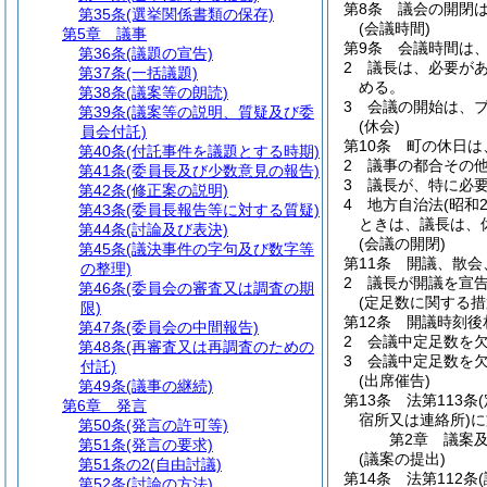
第8条
議会の開閉
第35条
(選挙関係書類の保存)
(会議時間)
第5章
議事
第9条
会議時間は、
第36条
(議題の宣告)
2
議長は、必要が
第37条
(一括議題)
める。
第38条
(議案等の朗読)
3
会議の開始は、
第39条
(議案等の説明、質疑及び委
(休会)
員会付託)
第10条
町の休日は
第40条
(付託事件を議題とする時期)
2
議事の都合その
第41条
(委員長及び少数意見の報告)
3
議長が、特に必
第42条
(修正案の説明)
4
地方自治法
(昭和
第43条
(委員長報告等に対する質疑)
ときは、議長は、
第44条
(討論及び表決)
(会議の開閉)
第45条
(議決事件の字句及び数字等
第11条
開議、散会
の整理)
2
議長が開議を宣
第46条
(委員会の審査又は調査の期
(定足数に関する措
限)
第12条
開議時刻後
第47条
(委員会の中間報告)
2
会議中定足数を
第48条
(再審査又は再調査のための
3
会議中定足数を
付託)
(出席催告)
第49条
(議事の継続)
第13条
法第113条
第6章
発言
宿所又は連絡所)
に
第50条
(発言の許可等)
第2章
議案
第51条
(発言の要求)
(議案の提出)
第51条の2
(自由討議)
第14条
法第112条
第52条
(討論の方法)