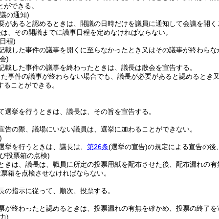
とができる。
議の通知)
要があると認めるときは、開議の日時だけを議員に通知して会議を開く
長は、その開議までに議事日程を定めなければならない。
日程)
記載した事件の議事を開くに至らなかったとき又はその議事が終わらな
会)
記載した事件の議事を終わったときは、議長は散会を宣告する。
した事件の議事が終わらない場合でも、議長が必要があると認めるとき
することができる。
て選挙を行うときは、議長は、その旨を宣告する。
宣告の際、議場にいない議員は、選挙に加わることができない。
)
選挙を行うときは、議長は、
第26条
(選挙の宣告)
の規定による宣告の後
び投票箱の点検)
ときは、議長は、職員に所定の投票用紙を配布させた後、配布漏れの有
投票箱を点検させなければならない。
長の指示に従って、順次、投票する。
票が終わったと認めるときは、投票漏れの有無を確かめ、投票の終了を
力)