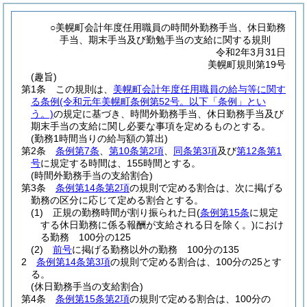
○美幌町会計年度任用職員の時間外勤務手当、休日勤務
手当、期末手当及び勤勉手当の支給に関する規則
令和2年3月31日
美幌町規則第19号
(趣旨)
第1条
この規則は、
美幌町会計年度任用職員の給与等に関す
る条例
(令和元年美幌町条例第52号。以下「条例」とい
う。)
の規定に基づき、時間外勤務手当、休日勤務手当及び
期末手当の支給に関し必要な事項を定めるものとする。
(勤務1時間当りの給与額の算出)
第2条
条例第7条
、
第10条第2項
、
同条第3項
及び
第12条第1
号
に規定する時間は、155時間とする。
(時間外勤務手当の支給割合)
第3条
条例第14条第2項
の規則で定める割合は、次に掲げる
勤務の区分に応じて定める割合とする。
(1)
正規の勤務時間が割り振られた日
(
条例第15条
に規定
する休日勤務に係る報酬が支給される日を除く。)
におけ
る勤務 100分の125
(2)
前号
に掲げる勤務以外の勤務 100分の135
2
条例第14条第3項
の規則で定める割合は、100分の25とす
る。
(休日勤務手当の支給割合)
第4条
条例第15条第2項
の規則で定める割合は、100分の