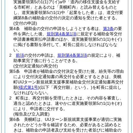
実施要領第5の1
(1)
ア
(イ)
a中「道内の移住支援金を支給す
る市町村」とあるのは「美幌町内」と読み替えるものと
し、道実施要領第5の1
(1)
中「起業をした者」は、道交付要
綱第8条の補助金の交付の決定の通知を受けた者とする。
(交付の申請)
第4条
補助金の交付の申請をしようとする者は、
第3条
の要
件を満たした後、
規則第4条第1項
に規定する補助金等交付
申請書兼概算払申請書のほか、道実施要領第5の1
(1)
キ
(イ)
に掲げる書類を添付して、町長に提出しなければならな
い。
2
前項
の交付の申請は、
規則第4条第3項
の規定により、補
助事業完了後に行うことができる。
(交付決定通知の再交付)
第5条
申請者が補助金の交付決定を受けた後、紛失等の理由
により交付決定通知書の再交付を必要とするときは、美幌
町UIJターン新規就業支援事業補助金交付決定通知書再交付
願
(
様式第1号
)
(以下「再交付願」という。)
を町長に提出し
なければならない。
2
町長は、再交付願を受理したときは、その内容を審査し、
適当と認めたときは、速やかに道実施要領第5の1
(1)
キ
(オ)
により、申請者に交付する。
(報告及び立入調査)
第6条
美幌町は、UIJターン新規就業支援事業が適切に実施
されたかどうか等を確認するため、必要があると認めると
きは、補助金の申請者及び支給を受けた者並びに補助金の