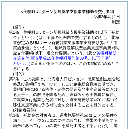
○美幌町UIJターン新規就業支援事業補助金交付要綱
令和2年4月1日
制定
(通則)
第1条
美幌町UIJターン新規就業支援事業補助金
(以下「補助
金」という。)
は、予算の範囲内で交付するものとし、北海
道が定めるUIJターン新規就業支援事業実施要領
(以下「道
実施要領」という。)
、地域課題解決型起業支援事業費補助
金交付要綱
(以下「道交付要綱」という。)
及び
美幌町補助
金等交付規則
(平成15年美幌町規則第39号。以下「規則」
という。)
に定めがあるもののほか、この要綱の定めるとこ
ろによる。
(目的)
第2条
この要綱は、北海道人口ビジョン・北海道創生総合戦
略及び美幌町まち・ひと・しごと創生総合戦略に基づき、
美幌町内における移住・定住の促進及び中小企業等におけ
る人手不足の解消を図るため、東京圏から美幌町に移住し
て就業又は起業した者に対し、道実施要領第4の1に基づく
移住支援事業に係る補助金を交付することを目的とする。
(対象者要件)
第3条
補助金の対象者は、道実施要領第5の1
(1)
アの要件を
満たし、イ、ウ又はエの要件に該当し、世帯の申請をする
場合にあっては、カの要件を満たす者とする。
ただし、道