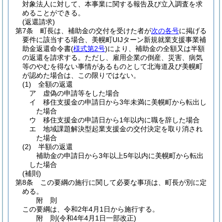
対象法人に対して、本事業に関する報告及び立入調査を求
めることができる。
(返還請求)
第7条
町長は、補助金の交付を受けた者が
次の各号
に掲げる
要件に該当する場合、美幌町UIJターン新規就業支援事業補
助金返還命令書
(
様式第2号
)
により、補助金の全額又は半額
の返還を請求する。
ただし、雇用企業の倒産、災害、病気
等のやむを得ない事情があるものとして北海道及び美幌町
が認めた場合は、この限りではない。
(1)
全額の返還
ア
虚偽の申請等をした場合
イ
移住支援金の申請日から3年未満に美幌町から転出し
た場合
ウ
移住支援金の申請日から1年以内に職を辞した場合
エ
地域課題解決型起業支援金の交付決定を取り消され
た場合
(2)
半額の返還
補助金の申請日から3年以上5年以内に美幌町から転出
した場合
(補則)
第8条
この要綱の施行に関して必要な事項は、町長が別に定
める。
附
則
この要綱は、令和2年4月1日から施行する。
附
則
(令和4年4月1日
一部改正)