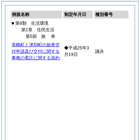
例規名称
制定年月日
種別番号
■ 第8類 生活環境
第1章 住民生活
第5節
旅
券
美幌町と津別町の旅券交
◆平成25年3
付申請及び交付に関する
議決
月19日
事務の委託に関する規約