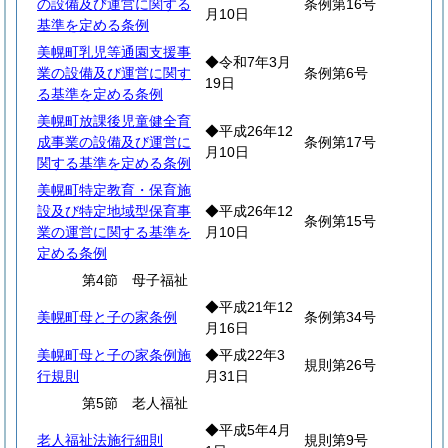
の設備及び運営に関する
条例第16号
月10日
基準を定める条例
美幌町乳児等通園支援事
◆令和7年3月
業の設備及び運営に関す
条例第6号
19日
る基準を定める条例
美幌町放課後児童健全育
◆平成26年12
成事業の設備及び運営に
条例第17号
月10日
関する基準を定める条例
美幌町特定教育・保育施
設及び特定地域型保育事
◆平成26年12
条例第15号
業の運営に関する基準を
月10日
定める条例
第4節 母子福祉
◆平成21年12
美幌町母と子の家条例
条例第34号
月16日
美幌町母と子の家条例施
◆平成22年3
規則第26号
行規則
月31日
第5節 老人福祉
◆平成5年4月
老人福祉法施行細則
規則第9号