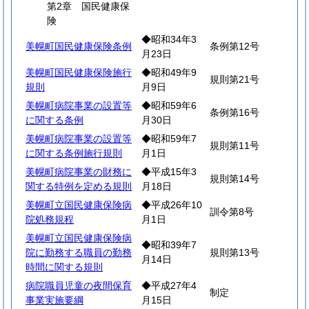
第2章 国民健康保
険
◆昭和34年3
美幌町国民健康保険条例
条例第12号
月23日
美幌町国民健康保険施行
◆昭和49年9
規則第21号
規則
月9日
美幌町病院事業の設置等
◆昭和59年6
条例第16号
に関する条例
月30日
美幌町病院事業の設置等
◆昭和59年7
規則第11号
に関する条例施行規則
月1日
美幌町病院事業の財務に
◆平成15年3
規則第14号
関する特例を定める規則
月18日
美幌町立国民健康保険病
◆平成26年10
訓令第8号
院処務規程
月1日
美幌町立国民健康保険病
◆昭和39年7
院に勤務する職員の勤務
規則第13号
月14日
時間に関する規則
病院職員児童の夜間保育
◆平成27年4
制定
事業実施要綱
月15日