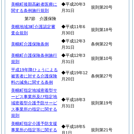
美幌町後期高齢者医療に
◆平成20年3
規則第20号
関する条例施行規則
月31日
第7節 介護保険
美幌地域3町介護認定審
◆平成11年6
規則第18号
査会規則
月30日
◆平成12年3
美幌町介護保険条例
条例第22号
月31日
美幌町介護保険条例施行
◆平成12年3
規則第10号
規則
月31日
平成19年降ひょうによる
◆平成19年12
被害者に対する介護保険
条例第27号
月20日
料の減免に関する条例
美幌町指定地域密着型サ
ービス事業所及び指定地
◆平成18年3
域密着型介護予防サービ
規則第19号
月31日
ス事業所の指定に関する
規則
美幌町指定介護予防支援
◆平成18年5
事業所の指定等に関する
規則第21号
月1日