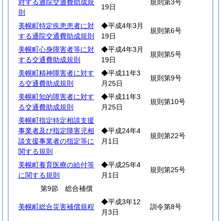
対する通院交通費助成規
規則第3号
19日
則
美幌町特定疾患患者に対
◆平成4年3月
規則第6号
する通院交通費助成規則
19日
美幌町心身障害者等に対
◆平成4年3月
規則第5号
する交通費助成規則
19日
美幌町精神障害者に対す
◆平成11年3
規則第9号
る交通費助成規則
月25日
美幌町知的障害者に対す
◆平成11年3
規則第10号
る交通費助成規則
月25日
美幌町指定特定相談支援
事業者及び指定障害児相
◆平成24年4
規則第22号
談支援事業者の指定等に
月1日
関する規則
美幌町養育医療の給付等
◆平成25年4
規則第25号
に関する規則
月1日
第9節 総合補償
◆平成3年12
美幌町総合災害補償規程
訓令第8号
月3日