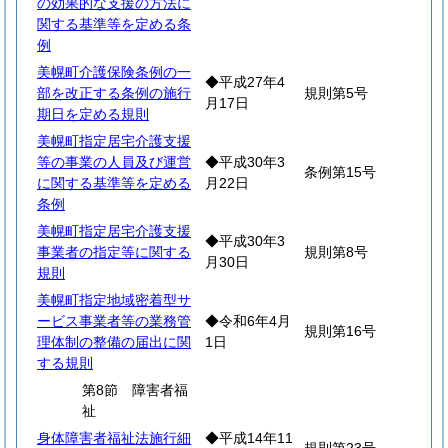
の効果的な支援の方法に
関する基準等を定める条
例
美幌町介護保険条例の一
◆平成27年4
部を改正する条例の施行
規則第5号
月17日
期日を定める規則
美幌町指定居宅介護支援
等の事業の人員及び運営
◆平成30年3
条例第15号
に関する基準等を定める
月22日
条例
美幌町指定居宅介護支援
◆平成30年3
事業者の指定等に関する
規則第8号
月30日
規則
美幌町指定地域密着型サ
ービス事業者等の業務管
◆令和6年4月
規則第16号
理体制の整備の届出に関
1日
する規則
第8節 障害者福
祉
身体障害者福祉法施行細
◆平成14年11