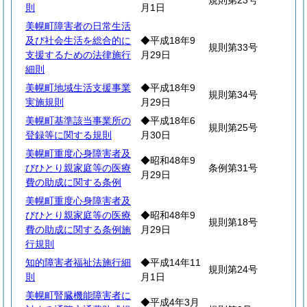
規則第23号
則
月1日
美幌町障害者の日常生活
及び社会生活を総合的に
◆平成18年9
規則第33号
支援するための法律施行
月29日
細則
美幌町地域生活支援事業
◆平成18年9
規則第34号
実施規則
月29日
美幌町基準該当事業所の
◆平成18年6
規則第25号
登録等に関する規則
月30日
美幌町重度心身障害者及
◆昭和48年9
びひとり親家庭等の医療
条例第31号
月29日
費の助成に関する条例
美幌町重度心身障害者及
びひとり親家庭等の医療
◆昭和48年9
規則第18号
費の助成に関する条例施
月29日
行規則
知的障害者福祉法施行細
◆平成14年11
規則第24号
則
月1日
美幌町腎臓機能障害者に
◆平成4年3月