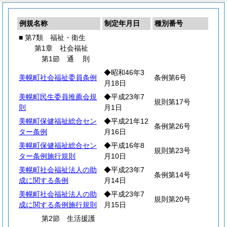
例規名称
制定年月日
種別番号
■ 第7類 福祉・衛生
第1章 社会福祉
第1節
通
則
◆昭和46年3
美幌町社会福祉委員条例
条例第6号
月18日
美幌町民生委員推薦会規
◆平成23年7
規則第17号
則
月1日
美幌町保健福祉総合セン
◆平成21年12
条例第26号
ター条例
月16日
美幌町保健福祉総合セン
◆平成16年8
規則第23号
ター条例施行規則
月10日
美幌町社会福祉法人の助
◆平成23年7
条例第14号
成に関する条例
月14日
美幌町社会福祉法人の助
◆平成23年7
規則第20号
成に関する条例施行規則
月15日
第2節 生活援護