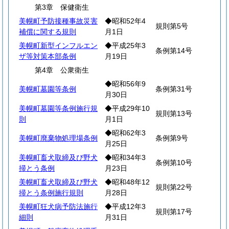
第3章 保健衛生
美幌町予防接種事故災害
◆昭和52年4
規則第5号
補償に関する規則
月1日
美幌町新型インフルエン
◆平成25年3
条例第14号
ザ等対策本部条例
月19日
第4章 公衆衛生
◆昭和56年9
美幌町墓園等条例
条例第31号
月30日
美幌町墓園等条例施行規
◆平成29年10
規則第13号
則
月1日
◆昭和62年3
美幌町廃棄物処理場条例
条例第9号
月25日
美幌町畜犬取締及び野犬
◆昭和34年3
条例第10号
掃とう条例
月23日
美幌町畜犬取締及び野犬
◆昭和48年12
規則第22号
掃とう条例施行規則
月28日
美幌町狂犬病予防法施行
◆平成12年3
規則第17号
細則
月31日