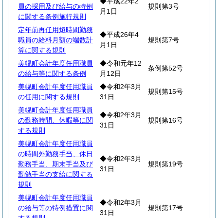
◆平成22年2
員の採用及び給与の特例
規則第3号
月1日
に関する条例施行規則
定年前再任用短時間勤務
◆平成26年4
職員の給料月額の端数計
規則第7号
月1日
算に関する規則
美幌町会計年度任用職員
◆令和元年12
条例第52号
の給与等に関する条例
月12日
美幌町会計年度任用職員
◆令和2年3月
規則第15号
の任用に関する規則
31日
美幌町会計年度任用職員
◆令和2年3月
の勤務時間、休暇等に関
規則第16号
31日
する規則
美幌町会計年度任用職員
の時間外勤務手当、休日
◆令和2年3月
勤務手当、期末手当及び
規則第19号
31日
勤勉手当の支給に関する
規則
美幌町会計年度任用職員
◆令和2年3月
の給与等の特例措置に関
規則第17号
31日