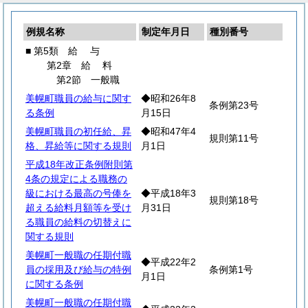
例規名称
制定年月日
種別番号
■ 第5類
給
与
第2章
給
料
第2節 一般職
美幌町職員の給与に関す
◆昭和26年8
条例第23号
る条例
月15日
美幌町職員の初任給、昇
◆昭和47年4
規則第11号
格、昇給等に関する規則
月1日
平成18年改正条例附則第
4条の規定による職務の
級における最高の号俸を
◆平成18年3
規則第18号
超える給料月額等を受け
月31日
る職員の給料の切替えに
関する規則
美幌町一般職の任期付職
◆平成22年2
員の採用及び給与の特例
条例第1号
月1日
に関する条例
美幌町一般職の任期付職