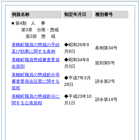
例規名称
制定年月日
種別番号
■ 第4類
人
事
第3章 分限・懲戒
第2節
懲
戒
美幌町職員の懲戒の手続
◆昭和26年9
条例第34号
及び効果に関する条例
月8日
美幌町職員懲戒審査委員
◆昭和34年8
規則第5号
会規則
月3日
美幌町職員の懲戒処分等
◆平成7年3月
審査委員会設置に関する
訓令第2号
28日
規程
美幌町職員の懲戒処分に
◆平成23年10
訓令第14号
関する公表規程
月1日