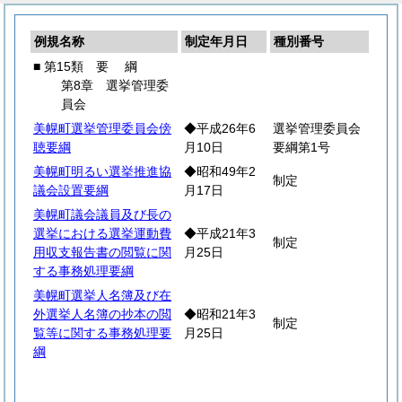
例規名称
制定年月日
種別番号
■ 第15類
要
綱
第8章 選挙管理委
員会
美幌町選挙管理委員会傍
◆平成26年6
選挙管理委員会
聴要綱
月10日
要綱第1号
美幌町明るい選挙推進協
◆昭和49年2
制定
議会設置要綱
月17日
美幌町議会議員及び長の
選挙における選挙運動費
◆平成21年3
制定
用収支報告書の閲覧に関
月25日
する事務処理要綱
美幌町選挙人名簿及び在
外選挙人名簿の抄本の閲
◆昭和21年3
制定
覧等に関する事務処理要
月25日
綱