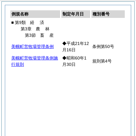
例規名称
制定年月日
種別番号
■ 第9類
経
済
第3章
農
林
第3節
畜
産
◆平成21年12
美幌町営牧場管理条例
条例第50号
月16日
美幌町営牧場管理条例施
◆昭和60年1
規則第4号
行規則
月30日